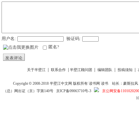
用户名:
验证码:
匿名?
发表评论
|
|
|
|
|
关于半壁江
联系合作
半壁江顾问团
编辑团队
投稿须知
Copyright
©
2008-2018
半壁江中文网
版权所有
读书网
读书
站长：豪斯拉风 投稿信箱
（总）网出证（京）字第140号
京ICP备09063710号-3
京公网安备1101020200