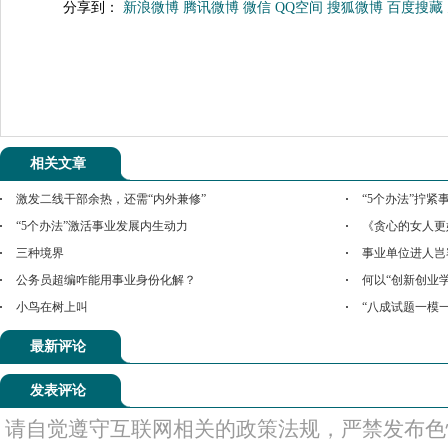
分享到：
新浪微博
腾讯微博
微信
QQ空间
搜狐微博
百度搜藏
相关文章
激发二线干部余热，还需“内外兼修”
“5个办法”拧
“5个办法”激活事业发展内生动力
《贪心的女人更
三种境界
事业单位进人岂
公务员超编咋能用事业身份化解？
何以“创新创业
小鸟在树上叫
“八成试题一模
最新评论
发表评论
请自觉遵守互联网相关的政策法规，严禁发布色