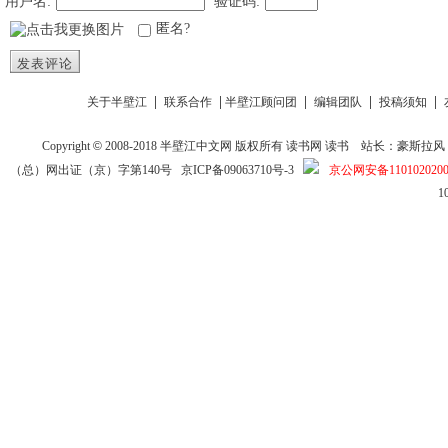
用户名:
验证码:
匿名?
发表评论
|
|
|
|
|
关于半壁江
联系合作
半壁江顾问团
编辑团队
投稿须知
Copyright
©
2008-2018
半壁江中文网
版权所有
读书网
读书
站长：豪斯拉风 投稿信箱
（总）网出证（京）字第140号
京ICP备09063710号-3
京公网安备1101020200