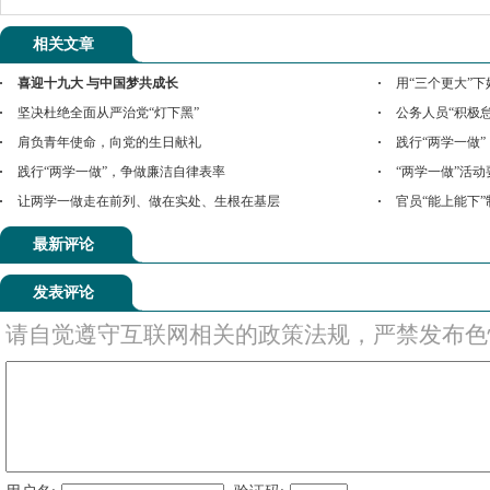
相关文章
喜迎十九大 与中国梦共成长
用“三个更大”下
坚决杜绝全面从严治党“灯下黑”
公务人员“积极
肩负青年使命，向党的生日献礼
践行“两学一做
践行“两学一做”，争做廉洁自律表率
“两学一做”活动
让两学一做走在前列、做在实处、生根在基层
官员“能上能下
最新评论
发表评论
请自觉遵守互联网相关的政策法规，严禁发布色