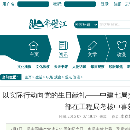
用户名:
密码:
登录
注册
忘
主页
资讯
文学
动漫
文化播报
文化纵横
天天书评
人物访谈
每日观察
锐眼聚焦
当前位置：
主页
>
生活
>
职场·观察
>
观点·资讯
>
以实际行动向党的生日献礼——中建七局
部在工程局考核中喜
2016-07-07 19:17
李春
时间:
来源:
作者:
7月1日，是中国共产党成立95周年纪念日，也是中建七局二季度