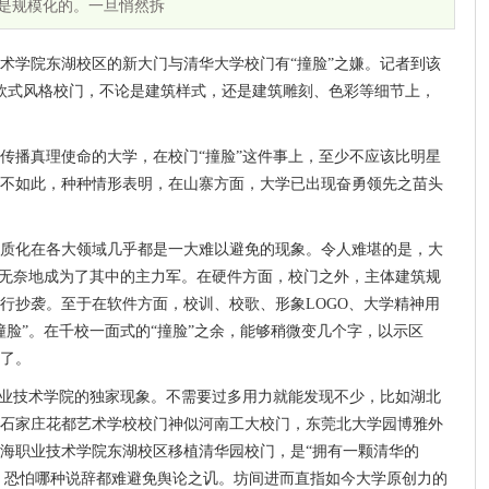
乎是规模化的。一旦悄然拆
术学院东湖校区的新大门与清华大学校门有“撞脸”之嫌。记者到该
成的欧式风格校门，不论是建筑样式，还是建筑雕刻、色彩等细节上，
传播真理使命的大学，在校门“撞脸”这件事上，至少不应该比明星
不如此，种种情形表明，在山寨方面，大学已出现奋勇领先之苗头
质化在各大领域几乎都是一大难以避免的现象。令人难堪的是，大
已无奈地成为了其中的主力军。在硬件方面，校门之外，主体建筑规
行抄袭。至于在软件方面，校训、校歌、形象LOGO、大学精神用
撞脸”。在千校一面式的“撞脸”之余，能够稍微变几个字，以示区
了。
职业技术学院的独家现象。不需要过多用力就能发现不少，比如湖北
石家庄花都艺术学校校门神似河南工大校门，东莞北大学园博雅外
海职业技术学院东湖校区移植清华园校门，是“拥有一颗清华的
罢，恐怕哪种说辞都难避免舆论之讥。坊间进而直指如今大学原创力的