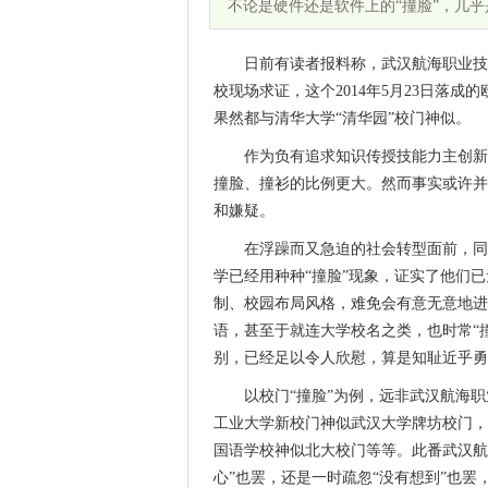
不论是硬件还是软件上的“撞脸”，几
日前有读者报料称，武汉航海职业技
校现场求证，这个2014年5月23日落
果然都与清华大学“清华园”校门神似。
作为负有追求知识传授技能力主创新
撞脸、撞衫的比例更大。然而事实或许并
和嫌疑。
在浮躁而又急迫的社会转型面前，同
学已经用种种“撞脸”现象，证实了他们
制、校园布局风格，难免会有意无意地进
语，甚至于就连大学校名之类，也时常“
别，已经足以令人欣慰，算是知耻近乎勇
以校门“撞脸”为例，远非武汉航海
工业大学新校门神似武汉大学牌坊校门，
国语学校神似北大校门等等。此番武汉航
心”也罢，还是一时疏忽“没有想到”也