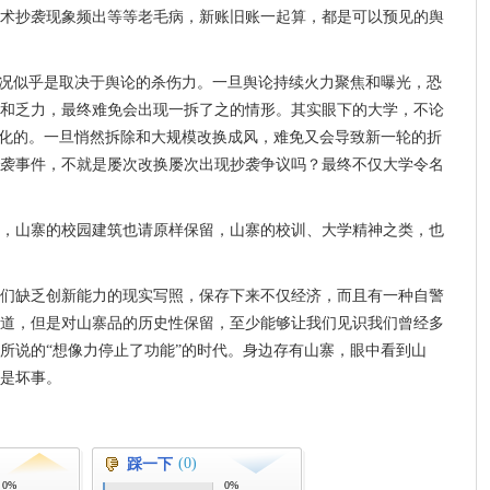
术抄袭现象频出等等老毛病，新账旧账一起算，都是可以预见的舆
情况似乎是取决于舆论的杀伤力。一旦舆论持续火力聚焦和曝光，恐
和乏力，最终难免会出现一拆了之的情形。其实眼下的大学，不论
模化的。一旦悄然拆除和大规模改换成风，难免又会导致新一轮的折
袭事件，不就是屡次改换屡次出现抄袭争议吗？最终不仅大学令名
，山寨的校园建筑也请原样保留，山寨的校训、大学精神之类，也
们缺乏创新能力的现实写照，保存下来不仅经济，而且有一种自警
道，但是对山寨品的历史性保留，至少能够让我们见识我们曾经多
所说的“想像力停止了功能”的时代。身边存有山寨，眼中看到山
是坏事。
(0)
踩一下
0%
0%