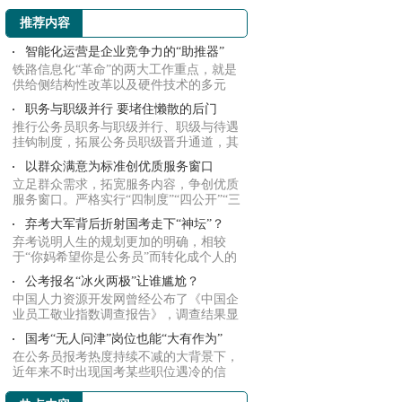
推荐内容
智能化运营是企业竞争力的“助推器”
铁路信息化“革命”的两大工作重点，就是
供给侧结构性改革以及硬件技术的多元
化、专业...
职务与职级并行 要堵住懒散的后门
推行公务员职务与职级并行、职级与待遇
挂钩制度，拓展公务员职级晋升通道，其
目的就是...
以群众满意为标准创优质服务窗口
立足群众需求，拓宽服务内容，争创优质
服务窗口。严格实行“四制度”“四公开”“三
亮...
弃考大军背后折射国考走下“神坛”？
弃考说明人生的规划更加的明确，相较
于“你妈希望你是公务员”而转化成个人的
追求，这...
公考报名“冰火两极”让谁尴尬？
中国人力资源开发网曾经公布了《中国企
业员工敬业指数调查报告》，调查结果显
示政府机...
国考“无人问津”岗位也能“大有作为”
在公务员报考热度持续不减的大背景下，
近年来不时出现国考某些职位遇冷的信
息。今年国...