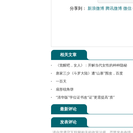
分享到：
新浪微博
腾讯微博
微信
相关文章
《觉醒吧，女人》：开解当代女性的种种隐秘
唐家三少《斗罗大陆》遭“山寨”围攻，百度
一百天
扇形锐角饼
“清华版”学位证书改“证”更需提高“质”
最新评论
发表评论
请自觉遵守互联网相关的政策法规，严禁发布色情