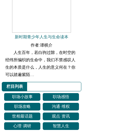
新时期青少年人生与生命读本
作者:谭棋介
人生百年，若白驹过隙，在时空的
经纬所编织的生命中，我们不禁感叹人
生的本质是什么，人生的意义何在？你
可以踏遍紫陌…
栏目列表
职场小故事
职场感悟
职场攻略
沟通·维权
世相最话题
观点·资讯
心理·调研
智慧人生