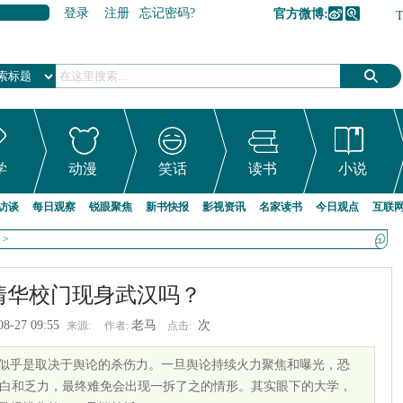
登录
注册
忘记密码?
官方微博:
加入收藏
学
动漫
笑话
读书
小说
访谈
每日观察
锐眼聚焦
新书快报
影视资讯
名家读书
今日观点
互联
>
清华校门现身武汉吗？
08-27 09:55
老马
次
来源:
作者:
点击:
况似乎是取决于舆论的杀伤力。一旦舆论持续火力聚焦和曝光，恐
白和乏力，最终难免会出现一拆了之的情形。其实眼下的大学，