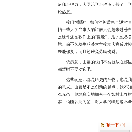
后腿不得力，大学治学不严谨，甚至于学
论热度。
校门“撞脸”，如何消弥后患？通常
怕一些大学当事人的辩解只会越来越苍白
是硬件还是软件上的“撞脸”，几乎是规
腾。前不久发生的某大学校校庆宣传片抄
未能修复，而且还难免劳民伤财。
依愚意，山寨的校门不妨就放在那里
都暂时不要动它吧。
这些玩意儿都是历史的产物，也是我
的意义。山寨是不是创新的起点，我不知
么无奈，曾经真实地拥有一个如村上春树
寨，苟能以此为鉴，对大学的崛起也不全
(0)
顶一下