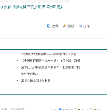
QQ空间
搜狐微博
百度搜藏
天涯社区
更多
收藏
挑错
打印
“另类的大数据运用”——被泄露的个人信息
《全国银行招聘考试一本通》（清华版）新书
清华社八部携获奖图书参展2016北京图书订购
你终于成熟了
清华女硕士回乡当村官
进入详细评论页>>
、暴力、反动的言论。