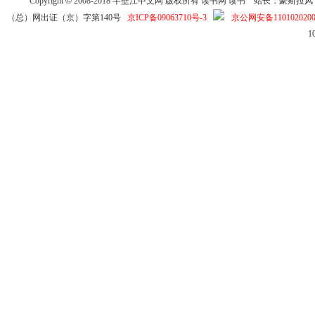
Copyright
©
2008-2018
半壁江中文网
版权所有
读书网
读书
站长：豪斯拉风 投稿信箱
（总）网出证（京）字第140号
京ICP备09063710号-3
京公网安备1101020200