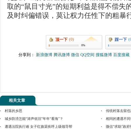
取的“鼠目寸光”的短期利益是得不偿失
及时纠偏错误，莫让权力任性下的粗暴
(0)
(
顶一下
踩一下
0%
分享到：
新浪微博
腾讯微博
微信
QQ空间
搜狐微博
百度搜藏
相关文章
村落的乡思
传统村落去留也
城乡防涝怎能“涛声依旧”年年“看海”？
相同的遭遇不同
遭遇法院执行难 女子红旗渠疾呼上级领导帮
微信“求助”政府