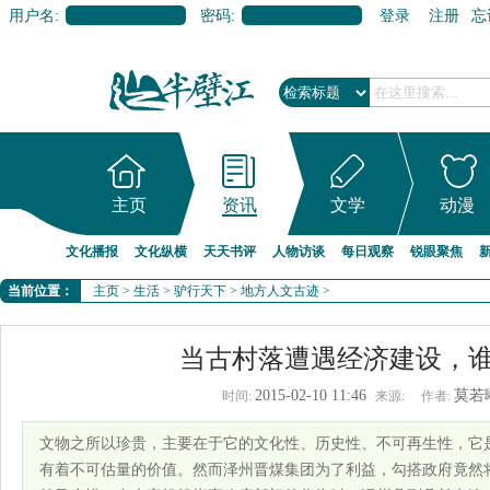
用户名:
密码:
登录
注册
忘
主页
资讯
文学
动漫
文化播报
文化纵横
天天书评
人物访谈
每日观察
锐眼聚焦
当前位置：
主页
>
生活
>
驴行天下
>
地方人文古迹
>
当古村落遭遇经济建设，
2015-02-10 11:46
莫若
时间:
来源:
作者:
文物之所以珍贵，主要在于它的文化性、历史性、不可再生性，它
有着不可估量的价值。然而泽州晋煤集团为了利益，勾搭政府竟然