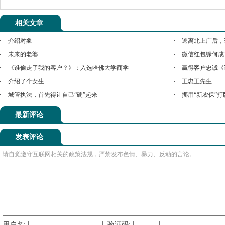
相关文章
介绍对象
逃离北上广后，
未来的老婆
微信红包缘何成
《谁偷走了我的客户？》：入选哈佛大学商学
赢得客户忠诚《
介绍了个女生
王忠王先生
城管执法，首先得让自己“硬”起来
挪用“新农保”
最新评论
发表评论
请自觉遵守互联网相关的政策法规，严禁发布色情、暴力、反动的言论。
用户名:
验证码: