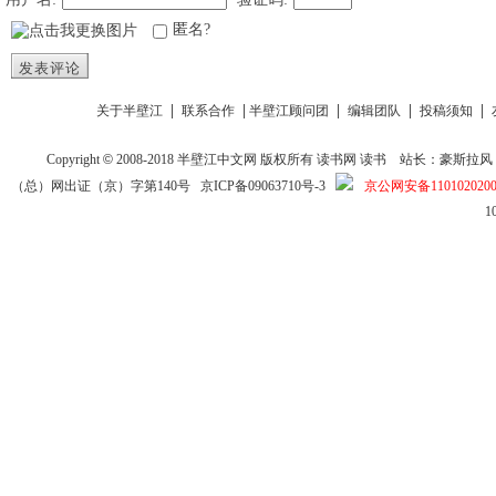
匿名?
发表评论
|
|
|
|
|
关于半壁江
联系合作
半壁江顾问团
编辑团队
投稿须知
Copyright
©
2008-2018
半壁江中文网
版权所有
读书网
读书
站长：豪斯拉风 投稿信箱
（总）网出证（京）字第140号
京ICP备09063710号-3
京公网安备1101020200