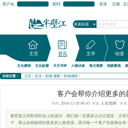
用户名:
密码:
登录
注册
忘
主页
资讯
文学
动漫
文化播报
文化纵横
天天书评
人物访谈
每日观察
锐眼聚焦
当前位置：
主页
>
生活
>
职场·观察
>
职场感悟
>
客户会帮你介绍更多的
2014-12-30 06:43
人生指南
时间:
来源:
作者:
要想真正的取得职业上的成功，我们就一定要多认识点朋友，正所谓
户，那么你就能得到更多的人脉资源。因为每一个客户后面都会有