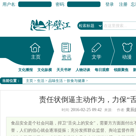
用户名:
密码:
登录
注册
忘
主页
资讯
文学
动漫
文化播报
文化纵横
天天书评
人物访谈
每日观察
锐眼聚焦
当前位置：
主页
>
生活
>
品味生活
>
饮食与健康
>
责任状倒逼主动作为，力保“舌
2016-02-25 09:42
黄辰
时间:
来源:
作者:
食品安全是个社会问题，捍卫“舌尖上的安全”，需要方方面面付出
誉，人们的信心就会逐渐提振；充分发挥群众监督、舆论监督作用