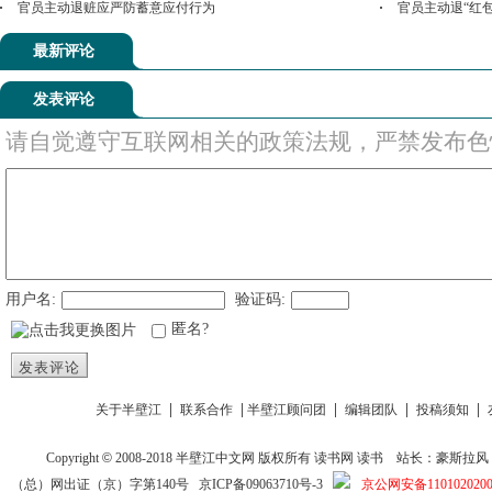
官员主动退赃应严防蓄意应付行为
官员主动退“红包
最新评论
发表评论
请自觉遵守互联网相关的政策法规，严禁发布色
用户名:
验证码:
匿名?
发表评论
|
|
|
|
|
关于半壁江
联系合作
半壁江顾问团
编辑团队
投稿须知
Copyright
©
2008-2018
半壁江中文网
版权所有
读书网
读书
站长：豪斯拉风 投稿信箱
（总）网出证（京）字第140号
京ICP备09063710号-3
京公网安备1101020200