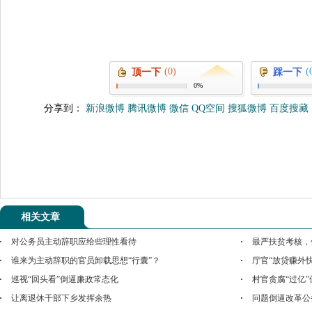
(0)
(
顶一下
踩一下
0%
分享到：
新浪微博
腾讯微博
微信
QQ空间
搜狐微博
百度搜藏
相关文章
对公务员主动辞职应给些理性看待
最严扶贫考核，
谁来为主动辞职的官员卸载思想“行囊”？
厅官“放贷赚外
巡视“回头看”倒逼廉政常态化
村官贪腐“过亿
让离退休干部下乡发挥余热
问题倒逼改革公