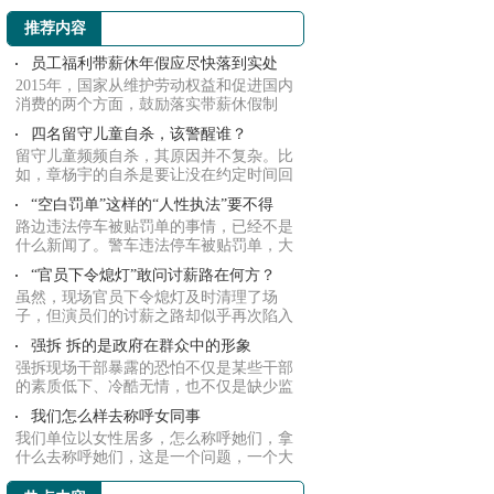
推荐内容
员工福利带薪休年假应尽快落到实处
2015年，国家从维护劳动权益和促进国内
消费的两个方面，鼓励落实带薪休假制
度，从法律...
四名留守儿童自杀，该警醒谁？
留守儿童频频自杀，其原因并不复杂。比
如，章杨宇的自杀是要让没在约定时间回
家的父母...
“空白罚单”这样的“人性执法”要不得
路边违法停车被贴罚单的事情，已经不是
什么新闻了。警车违法停车被贴罚单，大
家也不少...
“官员下令熄灯”敢问讨薪路在何方？
虽然，现场官员下令熄灯及时清理了场
子，但演员们的讨薪之路却似乎再次陷入
了前途未明...
强拆 拆的是政府在群众中的形象
强拆现场干部暴露的恐怕不仅是某些干部
的素质低下、冷酷无情，也不仅是缺少监
督制约的...
我们怎么样去称呼女同事
我们单位以女性居多，怎么称呼她们，拿
什么去称呼她们，这是一个问题，一个大
问题。 ...