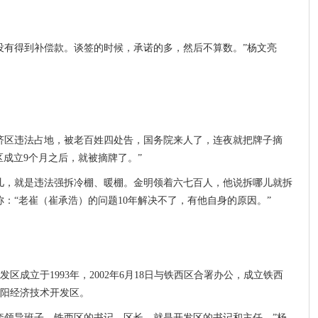
没有得到补偿款。谈签的时候，承诺的多，然后不算数。”杨文亮
济区违法占地，被老百姓四处告，国务院来人了，连夜就把牌子摘
济区成立9个月之后，就被摘牌了。”
儿，就是违法强拆冷棚、暖棚。金明领着六七百人，他说拆哪儿就拆
：“老崔（崔承浩）的问题10年解决不了，有他自身的原因。”
区成立于1993年，2002年6月18日与铁西区合署办公，成立铁西
沈阳经济技术开发区。
套领导班子。铁西区的书记、区长，就是开发区的书记和主任。”杨