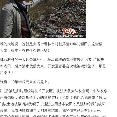
堆的大地说，这就是大潘街道林台村被撂荒11年的稻田。这些稻
大米，根本不存在什么镉污染）
林台村外的一大片杂草丛生、垃圾成堆的荒地前告诉记者：“这些
基本农田，盛产清水优质大米。开发区管委会说地被镉污染了，那是
污染？！”
强拆，10年维权无果的话题上。
河开发区（后被划归沈阳经济技术开发区）执法大队大队长金明、中队长李
违法强拆，并对价值千万的物资进行了抢劫！他们给我造成了数以
他们以土地被镉污染为幌子，违法占用基本农田；又强加给我们破坏
设施！我依法维权10年，都没有结果。我的债主已经有6个人死