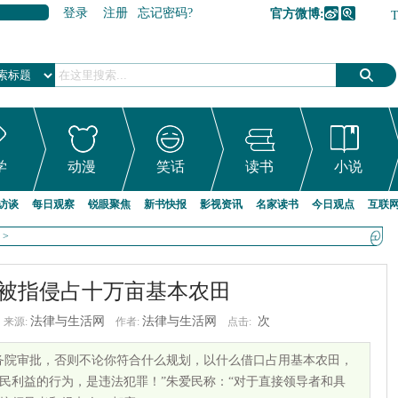
登录
注册
忘记密码?
官方微博:
加入收藏
学
动漫
笑话
读书
小说
访谈
每日观察
锐眼聚焦
新书快报
影视资讯
名家读书
今日观点
互联
>
被指侵占十万亩基本农田
法律与生活网
法律与生活网
次
来源:
作者:
点击:
务院审批，否则不论你符合什么规划，以什么借口占用基本农田，
民利益的行为，是违法犯罪！”朱爱民称：“对于直接领导者和具