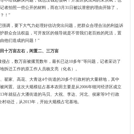
导不给我解决问题，我也没钱还债啊！开发区执法局的朱洪斌，也
记者拍照一些公开的材料，而在3月31日被以泄密的理由开除了，
？！”
记强调，要下大气力处理好信访突出问题，把群众合理合法的利益诉
护群众合法权益，可开发区的领导就是不管我们老百姓的死活，置
由他们造成的问题！”
田十万亩左右，闲置二、三万亩
被侵占，数万亩被撂荒数年，最长已达10多年”等问题，记者采访了
地拆迁工作的原工作人员杨文亮（化名）。
、翟家、高花、大青这4个街道的20多个行政村的大量耕地，其中
被闲置。这次大规模征占基本农田主要是从2006年细河经济区成立
2013年就征占大潘街道的马贝、大祝、李达、河北、侯家等9个行政
村动迁，从2013年，开始大规模占宅基地。