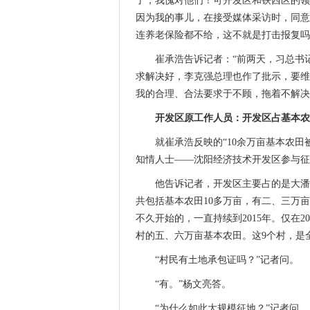
了，我愧对他们！可开发区和铁西区的领
因为我的事儿，在接受媒体采访时，同意
连养老保险都不给，这不就是打击报复吗
崔承浩告诉记者：“前两天，习总书
求解决好，李克强总理也作了批示，要维
我的合理、合法要求于不顾，拖着不解决
开发区原工作人员：开发区占基本农
就崔承浩反映的“10余万亩基本农田
知情人士——沈阳经济技术开发区参与征
他告诉记者，开发区主要占的是大潘
共包括基本农田10多万亩，有二、三万亩
不久开始的，一直持续到2015年。仅在
村的五、六万亩基本农田。这9个村，是全
“村民有土地承包证吗？”记者问。
“有。”杨文亮答。
“为什么如此大规模征地？”记者问。