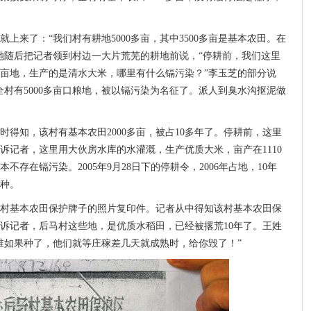
上来了：“我们村有耕地5000多亩，其中3500多亩是基本农田。在
”她随后把记者领到村边一大片荒芜的耕地前说，“停耕前，我们这里
亩地，生产的是清水大米，哪里有什么镉污染？”李玉芝的部分说
全村有5000多亩口粮地，被以镉污染为名征了。派人到臭水沟抠泥做
得知，该村有基本农田2000多亩，被占10多年了。停耕前，这里
诉记者，这里用大伙房水库的水灌溉，生产优质大米，亩产在1110
存在镉污染。2005年9月28日下的停耕令，2006年占地，10年
种。
村基本农田保护牌子的照片复印件。记者从中得知该村基本农田保
告诉记者，后马村这些地，是优质水稻田，已经被撂荒10年了。王姓
谁如果种了，他们就等庄稼差几天就成熟时，给你毁了！”