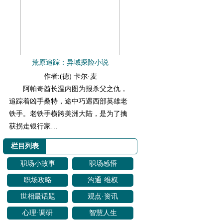
荒原追踪：异域探险小说
作者:(德) 卡尔·麦
阿帕奇酋长温内图为报杀父之仇，
追踪着凶手桑特，途中巧遇西部英雄老
铁手。老铁手横跨美洲大陆，是为了擒
获拐走银行家…
栏目列表
职场小故事
职场感悟
职场攻略
沟通·维权
世相最话题
观点·资讯
心理·调研
智慧人生