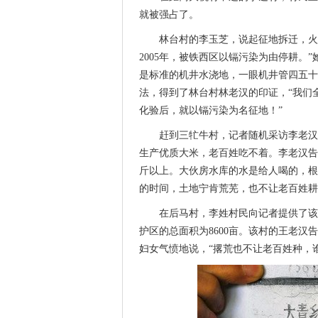
就被强占了。
林台村的李玉芝，说起征地拆迁，火就
2005年，被铁西区以镉污染为由停耕。
是标准的机井水浇地，一眼机井管四五十
法，得到了林台村林老汉的印证，“我们
化验后，就以镉污染为名征地！”
赶到三牤牛村，记者随机采访李老汉时
生产优质大米，老百姓吃不着。李老汉告
斤以上。大伙房水库的水是给人喝的，根本不
的时间，土地宁肯荒芜，也不让老百姓耕
在后马村，李姓村民向记者提供了该
护区的总面积为8600亩。该村的王老汉
妇女气愤地说，“撂荒也不让老百姓种，