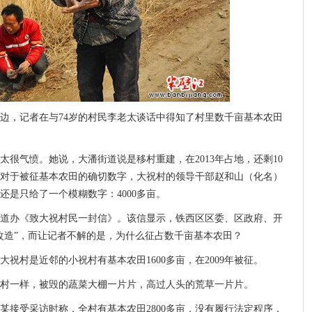
边，记者在与74岁的村民李老太谈话中得知了村里数千亩基本农田
太很气愤。她说，大潘街道说是移村重建，在2013年占地，还剩10
！对于被征基本农田的确切数字，大祝村的领导干部赵和山（化名）
是只给了一个模糊数字：4000多亩。
道办《致大祝村民一封信》。该信显示，铁西区区委、区政府、开
改造”，而让记者不解的是，为什么征占数千亩基本农田？
祝村是近邻的小祝村有基本农田1600多亩，在2009年被征。
村一样，被毁的蔬菜大棚一片片，高过人头的荒草一片片。
某接受采访时称，全村有基本农田2800多亩，没有履行法定程序，