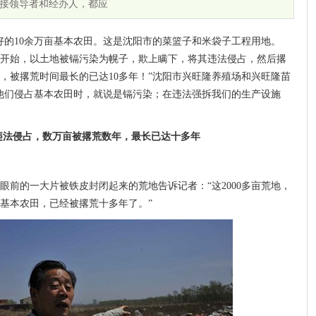
接领导者和经办人，都应
好的10余万亩基本农田。这是沈阳市的菜篮子和米袋子工程用地。
5年开始，以土地被镉污染为幌子，欺上瞒下，将其违法侵占，然后撂
，被撂荒时间最长的已达10多年！”沈阳市兴旺隆养殖场和兴旺隆苗
他们侵占基本农田时，就说是镉污染；在违法强拆我们的生产设施
法侵占，数万亩被撂荒数年，最长已达十多年
眼前的一大片被铁皮封闭起来的荒地告诉记者：“这2000多亩荒地，
基本农田，已经被撂荒十多年了。”