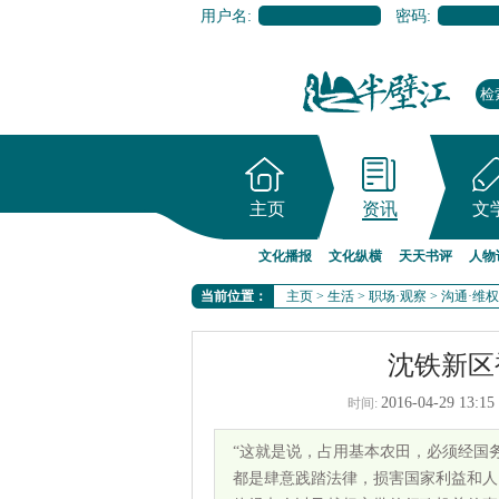
用户名:
密码:
主页
资讯
文
文化播报
文化纵横
天天书评
人物
当前位置：
主页
>
生活
>
职场·观察
>
沟通·维权
沈铁新区
2016-04-29 13:15
时间:
“这就是说，占用基本农田，必须经国
都是肆意践踏法律，损害国家利益和人