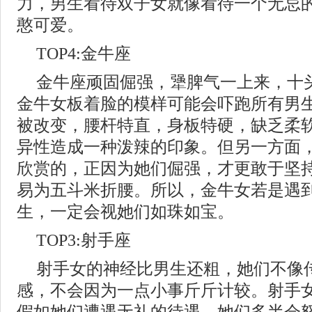
力，男生看待双子女就像看待一个无忌
憨可爱。
TOP4:金牛座
金牛座顽固倔强，犟脾气一上来，十
金牛女板着脸的模样可能会吓跑所有男
被改变，腰杆特直，身板特硬，缺乏柔
异性造成一种泼辣的印象。但另一方面
欣赏的，正因为她们倔强，才更敢于坚
易为五斗米折腰。所以，金牛女若是遇
生，一定会视她们如珠如宝。
TOP3:射手座
射手女的神经比男生还粗，她们不像
感，不会因为一点小事斤斤计较。射手