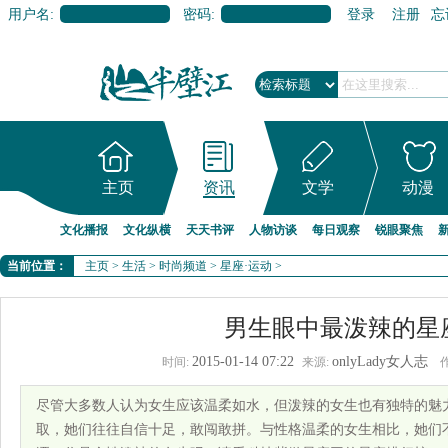
用户名:
密码:
登录
注册
忘
主页
资讯
文学
动漫
文化播报
文化纵横
天天书评
人物访谈
每日观察
锐眼聚焦
当前位置：
主页
>
生活
>
时尚频道
>
星座·运动
>
男生眼中最泼辣的星
2015-01-14 07:22
onlyLady女人志
时间:
来源:
尽管大多数人认为女生应该温柔如水，但泼辣的女生也有独特的魅
取，她们往往自信十足，敢闯敢拼。与性格温柔的女生相比，她们