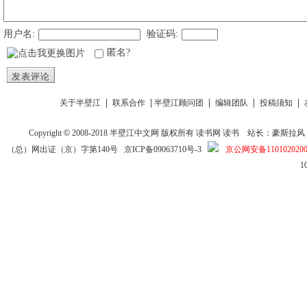
用户名:
验证码:
匿名?
发表评论
|
|
|
|
|
关于半壁江
联系合作
半壁江顾问团
编辑团队
投稿须知
Copyright
©
2008-2018
半壁江中文网
版权所有
读书网
读书
站长：豪斯拉风 投稿信箱
（总）网出证（京）字第140号
京ICP备09063710号-3
京公网安备1101020200