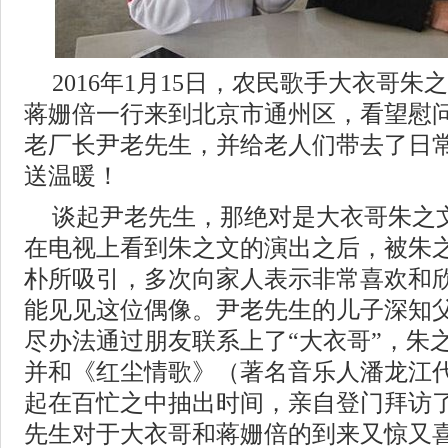
2016年1月15日，农民歌手大衣哥
蒋姗倍一行来到北京市通州区，看望慰
老厂长尹老先生，并给老人们带去了日
送温暖！
谈起尹老先生，那绝对是大衣哥朱之
在电视上看到朱之文的演出之后，被朱
朴所吸引，多次向家人表示非常喜欢和
能见见这位偶像。尹老先生的儿子深知父
尽办法通过朋友联系上了“大衣哥”，朱
并和《红尘情歌》（著名音乐人潘龙江
起在百忙之中抽出时间，亲自登门拜访了
先生对于大衣哥和蒋姗倍的到来又惊又