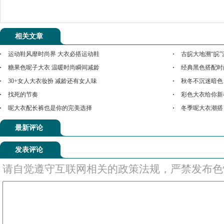
相关文章
运动鞋风靡时尚界 大衣必搭运动鞋
古皖大地溯“皖”
糖果色呢子大衣 温暖时尚瞬间减龄
经典黑色搭配时
30+女人大衣妆扮 减龄还有女人味
秋冬不沉迷暗色
找死的节奏
彩色大衣给你新
呢大衣配长裤也是你的完美选择
冬季呢大衣潮搭
最新评论
发表评论
请自觉遵守互联网相关的政策法规，严禁发布色