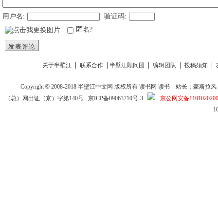
用户名:
验证码:
匿名?
发表评论
|
|
|
|
|
关于半壁江
联系合作
半壁江顾问团
编辑团队
投稿须知
Copyright
©
2008-2018
半壁江中文网
版权所有
读书网
读书
站长：豪斯拉风 投稿信箱
（总）网出证（京）字第140号
京ICP备09063710号-3
京公网安备1101020200