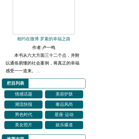
相约在微博 罗素的幸福之路
作者:卢一鸣
本书从六大方面三十二个点，并附
以通俗易懂的社会案例，将真正的幸福
感受一一道来。…
栏目列表
情感话题
美容护肤
潮流快报
奢品风尚
男色时代
星座·运动
美女照片
娱乐爆道