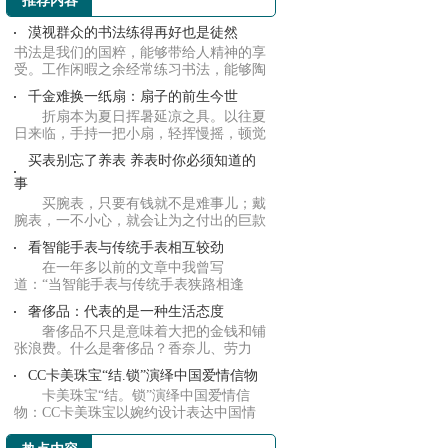
推荐内容
漠视群众的书法练得再好也是徒然
书法是我们的国粹，能够带给人精神的享
受。工作闲暇之余经常练习书法，能够陶
冶人的情...
千金难换一纸扇：扇子的前生今世
折扇本为夏日挥暑延凉之具。以往夏
日来临，手持一把小扇，轻挥慢摇，顿觉
凉爽。不...
买表别忘了养表 养表时你必须知道的
事
买腕表，只要有钱就不是难事儿；戴
腕表，一不小心，就会让为之付出的巨款
打了水漂...
看智能手表与传统手表相互较劲
在一年多以前的文章中我曾写
道：“当智能手表与传统手表狭路相逢
时，明争暗斗是不...
奢侈品：代表的是一种生活态度
奢侈品不只是意味着大把的金钱和铺
张浪费。什么是奢侈品？香奈儿、劳力
士、普拉达...
CC卡美珠宝“结.锁”演绎中国爱情信物
卡美珠宝“结。锁”演绎中国爱情信
物：CC卡美珠宝以婉约设计表达中国情
感，坚持将...