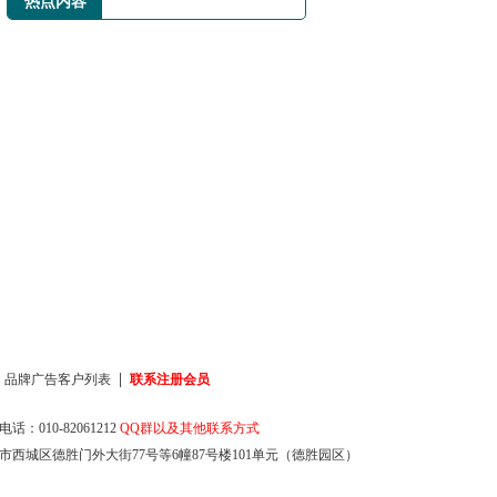
热点内容
|
|
品牌广告客户列表
联系注册会员
话：010-82061212
QQ群以及其他联系方式
市西城区德胜门外大街77号等6幢87号楼101单元（德胜园区）