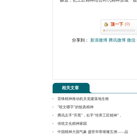
酿造，把工匠精神结合时代精神形成一股
(0)
顶一下
分享到：
新浪微博
腾讯微博
微信
相关文章
雷锋精神推动机关党建落地生根
"咬文嚼字"的较真精神
腾讯左手“开黑”，右手“培养工匠精神”，
传统文化精神家园
中国精神大国气象 盛世华章璀璨五洲——品