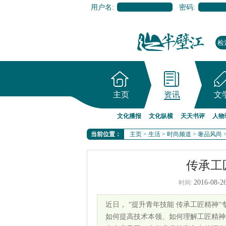
用户名:
密码:
主页
资讯
文
文化播报
文化纵横
天天书评
人物
当前位置：
主页
>
生活
>
时尚频道
>
奢品风尚
传承工
2016-08-26
时间:
近日， “提升青年技能 传承工匠精神
如何提高技术本领、如何理解工匠精神