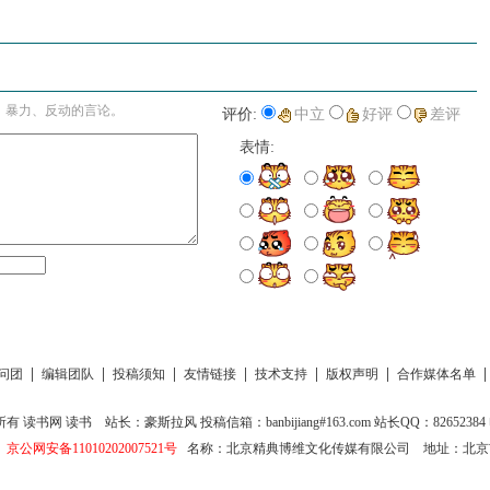
进入详细评论页>>
、暴力、反动的言论。
评价:
中立
好评
差评
表情:
|
|
|
|
|
|
问团
编辑团队
投稿须知
友情链接
技术支持
版权声明
合作媒体名单
所有
读书网
读书
站长：豪斯拉风 投稿信箱：banbijiang#163.com 站长QQ：82652384 电
京公网安备11010202007521号
名称：北京精典博维文化传媒有限公司
地址：北京