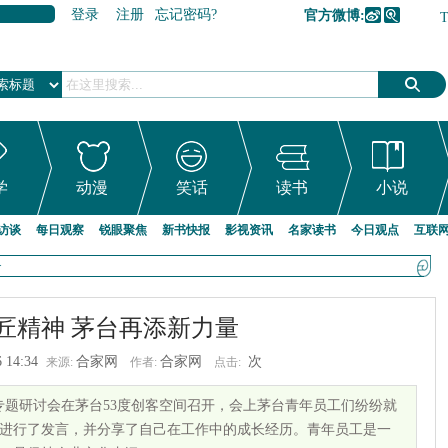
登录
注册
忘记密码?
官方微博:
加入收藏
学
动漫
笑话
读书
小说
访谈
每日观察
锐眼聚焦
新书快报
影视资讯
名家读书
今日观点
互联
>
匠精神 茅台再添新力量
 14:34
合家网
合家网
次
来源:
作者:
点击:
“专题研讨会在茅台53度创客空间召开，会上茅台青年员工们纷纷就
进行了发言，并分享了自己在工作中的成长经历。青年员工是一