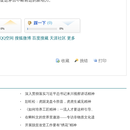
促进茅台不断前进的新动力。
(0)
踩一下
0%
0%
QQ空间
搜狐微博
百度搜藏
天涯社区
更多
收藏
挑错
打印
深入贯彻落实习近平总书记来川视察讲话精神
彭旺松：虎踞龙盘今胜昔，虎虎生威见精神
《如何培养工匠精神：一流人才要这样引导、
在蝌蚪文的世界里遨游——专访非物质文化遗
开展脱贫攻坚工作要有“绣花”精神