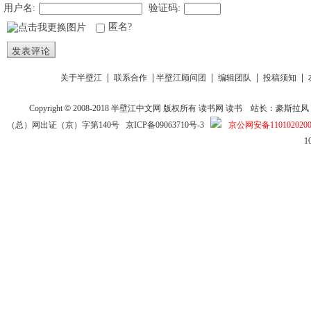
用户名:
验证码:
匿名?
发表评论
|
|
|
|
|
关于半壁江
联系合作
半壁江顾问团
编辑团队
投稿须知
Copyright
©
2008-2018
半壁江中文网
版权所有
读书网
读书
站长：豪斯拉风 投稿信箱
（总）网出证（京）字第140号
京ICP备09063710号-3
京公网安备1101020200