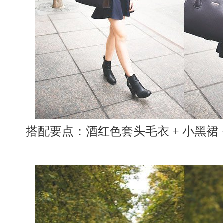
搭配要点：酒红色套头毛衣 + 小黑裙 + 