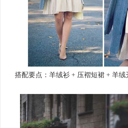
搭配要点：羊绒衫 + 压褶短裙 + 羊绒