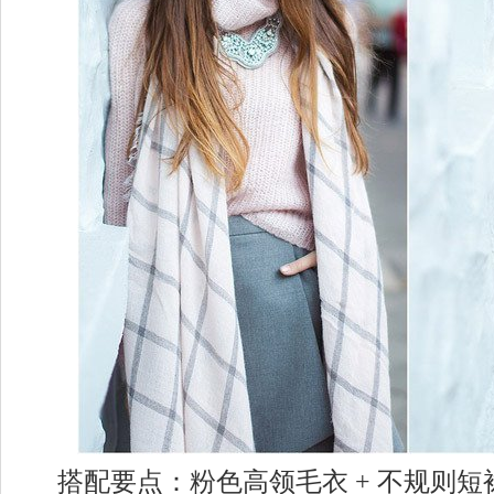
搭配要点：粉色高领毛衣 + 不规则短裙 