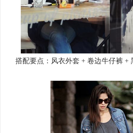
搭配要点：风衣外套 + 卷边牛仔裤 +