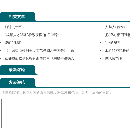
相关文章
前进（十五）
人与人(首发)
“成都人才36条”极致发挥“伯乐”精神
把“良心活”干到
吃的“挑剔”
123的思想
《一席柔情茶间生：文艺煮妇之中国茶》：茶
工匠精神诠释的
让讲睡前故事变得有趣而简单《用故事说晚安
做人要简单
最新评论
发表评论
请自觉遵守互联网相关的政策法规，严禁发布色情、暴力、反动的言论。