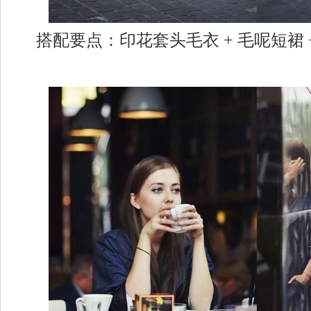
搭配要点：印花套头毛衣 + 毛呢短裙 +