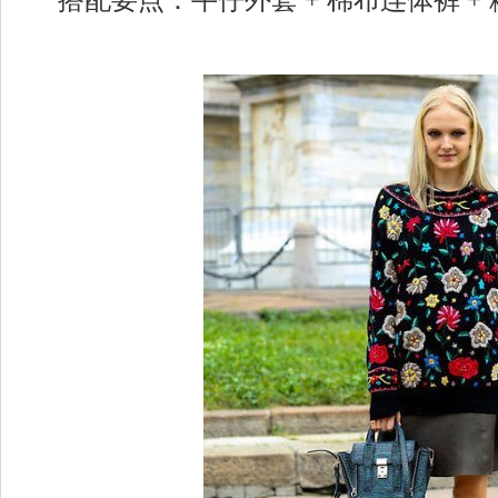
搭配要点：牛仔外套 + 棉布连体裤 +