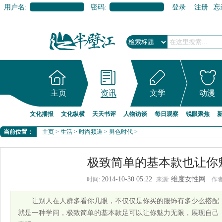
用户名:
密码:
登录
注册
忘
主页
资讯
文学
动漫
文化播报
文化纵横
天天书评
人物访谈
每日观察
锐眼聚焦
当前位置：
主页
>
生活
>
时尚频道
>
男色时代
>
极致简单的基本款也让你
2014-10-30 05:22
维度女性网
时间:
来源:
作者
让别人在人群多看你几眼，不仅仅是你买的服饰有多少么搭配，
就是一种学问，极致简单的基本款足可以让你魅力无限，展现自己