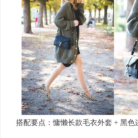
搭配要点：慵懒长款毛衣外套 + 黑色连