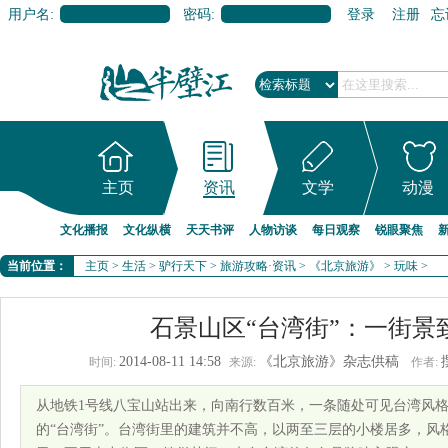
用户名:
密码:
登录
注册
忘
主页
资讯
文学
动漫
文化播报
文化纵横
天天书评
人物访谈
每日观察
锐眼聚焦
当前位置：
主页
>
生活
>
驴行天下
>
旅游攻略·资讯
>
《北京旅游》
>
玩味
>
石景山区“台湾街”：一街景
2014-08-11 14:58
《北京旅游》杂志供稿
时间:
来源:
作者:
从地铁1号线八宝山站出来，向南行数百米，一条随处可见台湾风
的“台湾街”。台湾街里的建筑并不高，以两至三层的小楼居多，风