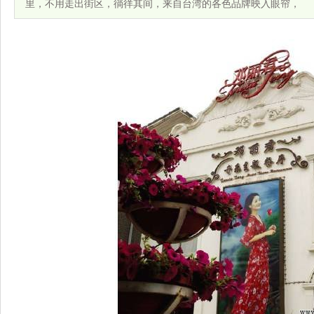
里，不用走出街区，徜徉其间，来自台湾的各色品牌映入眼帘，