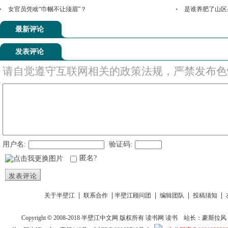
女官员凭啥“巾帼不让须眉”？
是谁养肥了山区
最新评论
发表评论
请自觉遵守互联网相关的政策法规，严禁发布色
用户名:
验证码:
匿名?
发表评论
|
|
|
|
|
关于半壁江
联系合作
半壁江顾问团
编辑团队
投稿须知
Copyright
©
2008-2018
半壁江中文网
版权所有
读书网
读书
站长：豪斯拉风 投稿信箱