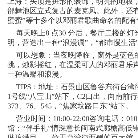
上海：头顶是拱形的装饰，明亮的地板
部舞池区立式复古的麦克风。此外，还有
蜜蜜”等十多个以邓丽君歌曲命名的配有专
每天晚上8 点30 分后，餐厅二楼的
明，营造出一种“浪漫调”，“都市慢生活
可以想象：当夜晚降临，窗外是蓝色
挑，烛影摇红，在温柔可人的邓丽君乐
一种温馨和浪漫。
TIPS：地址：石景山区鲁谷东街台湾
1号线“八宝山”站下，C2口出，向南前行4
373、76、545，“焦家坟路口东”站下。
营业时间：10:00-22:00咨询电话：010
馆：“伴手礼”情深意长闽南式廊檐高低
琳琅满目……位于台湾街西侧的百大馆，