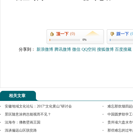
(0)
(
顶一下
踩一下
0%
分享到：
新浪微博
腾讯微博
微信
QQ空间
搜狐微博
百度搜藏
相关文章
安徽地域文化论坛：2017“文化黄山”研讨会
难忘那炊烟四起
景区随意涂鸦岂能视而不见？
中国圆梦助学工
法海寺：佛教壁画王国
贵州省六盘水市
浅谈偏远山区脱贫路
那些难忘的过年