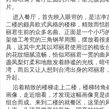
片。
进入餐厅，首先映入眼帘的，是洁净
二楼的颇具欧式风格的楼梯，精致而恬
丽君生前的众多名曲。正面是一个小巧的
架做工考究的三角钢琴周围，摆放着很
具，这其中尤其以邓丽君使用过的梳妆
的花纹细腻流畅，恰似邓丽君一贯的曲
盏凤梨灯柔和地散发着静谧的光线，暗
湾，而后又让人想到台湾出身的邓丽君
升起。
沿着精致的楼梯走上二楼，楼梯转角
画像，走近细看，才发现这幅画像竟是
组合而成。来到二楼的就餐区，这里的