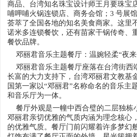
商品、台湾知名珠宝设计师王月要珠宝
哺呷哺火锅连锁店、商务会馆；3 号展馆
荟萃了全国各地的知名美食商家。这里
诺米多连锁餐饮，还有苗家干锅传奇、
餐饮品牌。
邓丽君音乐主题餐厅：温婉轻柔“夜来
邓丽君音乐主题餐厅座落在台湾街西
长富的大力支持下，台湾邓丽君文教基
国第一家以“邓丽君”名称命名的音乐主
和音乐厅为一体。
餐厅外观是一幢中西合璧的二层独栋
邓丽君亲切优雅的气质内涵为理念核心
的优雅气质。餐厅门前闪耀着许多梦幻般
灯饰布满了餐厅正面的外墙，星光簇拥