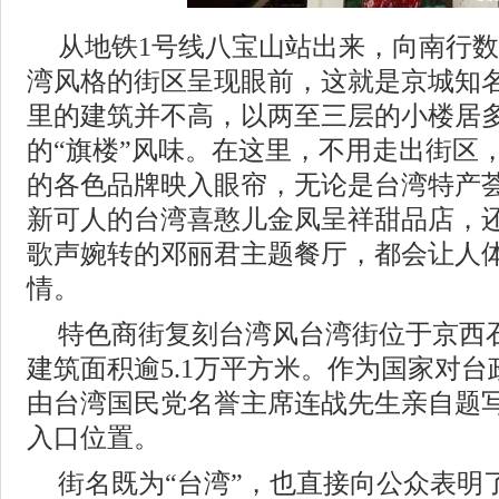
从地铁1号线八宝山站出来，向南行
湾风格的街区呈现眼前，这就是京城知名
里的建筑并不高，以两至三层的小楼居
的“旗楼”风味。在这里，不用走出街区
的各色品牌映入眼帘，无论是台湾特产
新可人的台湾喜憨儿金凤呈祥甜品店，
歌声婉转的邓丽君主题餐厅，都会让人
情。
特色商街复刻台湾风台湾街位于京西
建筑面积逾5.1万平方米。作为国家对
由台湾国民党名誉主席连战先生亲自题
入口位置。
街名既为“台湾”，也直接向公众表明