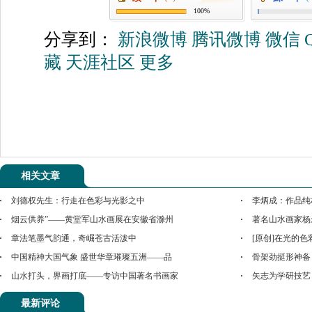
100%
分享到：
新浪微博
腾讯微博
微信
藏
天涯社区
更多
相关文章
刘德权先生：行走在色彩与光影之中
李炳成：作品纯
烟云供养”——黄堂军山水画展在安徽省滁州
著名山水画家杨
章法笔墨气韵通，奇崛苍古活泼中
[原创]在光的
中国精神大国气象 盛世华章璀璨五洲——品
骨架劲挺形神备
山水打头，界画打底——专访中国著名书画家
矢志为学研技艺
最新评论