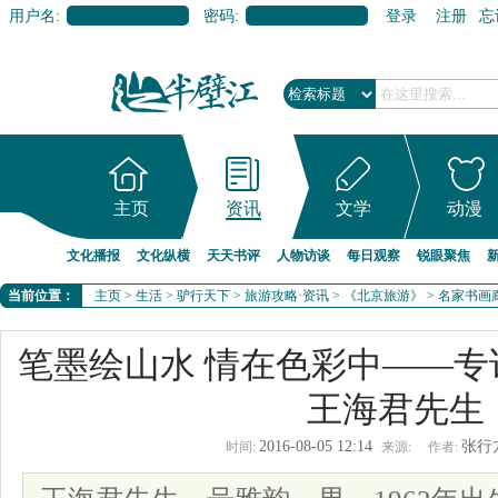
用户名:
密码:
登录
注册
忘
主页
资讯
文学
动漫
文化播报
文化纵横
天天书评
人物访谈
每日观察
锐眼聚焦
当前位置：
主页
>
生活
>
驴行天下
>
旅游攻略·资讯
>
《北京旅游》
>
名家书画
笔墨绘山水 情在色彩中——
王海君先生
2016-08-05 12:14
张行
时间:
来源:
作者: