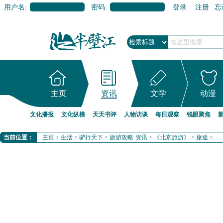
用户名:
密码:
登录
注册
忘
主页
资讯
文学
动漫
文化播报
文化纵横
天天书评
人物访谈
每日观察
锐眼聚焦
当前位置：
主页
>
生活
>
驴行天下
>
旅游攻略·资讯
>
《北京旅游》
>
旅途
>