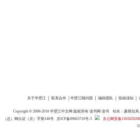
|
|
|
|
|
关于半壁江
联系合作
半壁江顾问团
编辑团队
投稿须知
Copyright
©
2008-2018
半壁江中文网
版权所有
读书网
读书
站长：豪斯拉风 投稿信箱
（总）网出证（京）字第140号
京ICP备09063710号-3
京公网安备1101020200