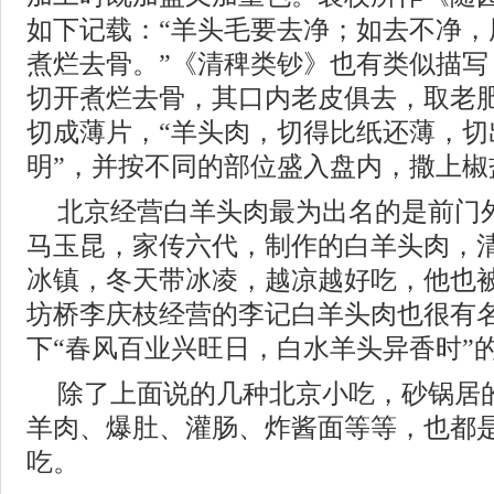
如下记载：“羊头毛要去净；如去不净，
煮烂去骨。”《清稗类钞》也有类似描写
切开煮烂去骨，其口内老皮俱去，取老肥
切成薄片，“羊头肉，切得比纸还薄，切
明”，并按不同的部位盛入盘内，撒上椒
北京经营白羊头肉最为出名的是前门
马玉昆，家传六代，制作的白羊头肉，
冰镇，冬天带冰凌，越凉越好吃，他也被
坊桥李庆枝经营的李记白羊头肉也很有
下“春风百业兴旺日，白水羊头异香时”
除了上面说的几种北京小吃，砂锅居
羊肉、爆肚、灌肠、炸酱面等等，也都
吃。