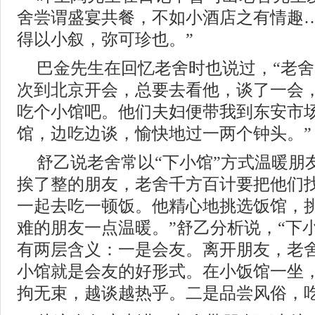
舍尝谓盛宴共餐，不如小酒店之有情趣
得以小叙，弥可珍也。”
巴金先生在回忆老舍时也说过，“老
次到北京开会，总要去看他，谈了一会
吃个小馆吧。他们夫妇便带我到东安市
馆，边吃边谈，愉快地过一两个钟头。”
舒乙说老舍常以“下小馆”方式温暖朋
挨了整的朋友，老舍千方百计要把他们
一起去吃一顿饭。他精心地挑选饭馆，
难的朋友一点温暖。”舒乙分析说，“下
有两层含义：一是会友。离开朋友，老
小馆就是会友的好形式。在小饭馆一坐
拘无束，越谈越热乎。二是品尝风俗，