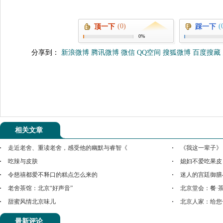
(0)
(
顶一下
踩一下
0%
分享到：
新浪微博
腾讯微博
微信
QQ空间
搜狐微博
百度搜藏
相关文章
走近老舍、重读老舍，感受他的幽默与睿智《
《我这一辈子》
吃辣与皮肤
媳妇不爱吃果皮
令慈禧都爱不释口的糕点怎么来的
迷人的宫廷御膳
老舍茶馆：北京“好声音”
北京堂会：餐·茶
甜蜜风情北京味儿
北京人家：给您
最新评论