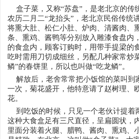
盒子菜，又称“苏盘”，是老北京的传
农历二月二“龙抬头”，老北京民俗传统
将熏大肚、松仁小肚、炉肉、清酱肉、
条、熏鸡、酱鸭等分别放入雕漆食盘内
的食盒内，顾客订购时，用带手提梁的
吃时需用刀切成细丝，另配几种家常炒菜
鳞”的春饼里，所以也叫做“吃龙鳞”。
解放后，老舍常常把小饭馆的菜叫到
一次，菊花盛开，他特意请了赵树理、
花。
到吃饭的时候，只见一个老伙计提着
这种大食盒足有三尺直径，呈扁圆状，
里面分装着火腿、腊鸭、酱肉、熏鸡、