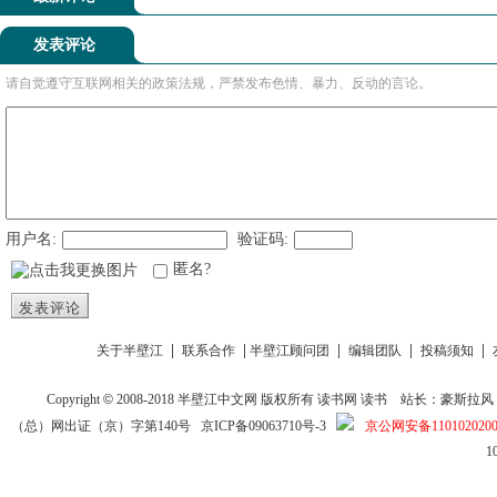
发表评论
请自觉遵守互联网相关的政策法规，严禁发布色情、暴力、反动的言论。
用户名:
验证码:
匿名?
发表评论
|
|
|
|
|
关于半壁江
联系合作
半壁江顾问团
编辑团队
投稿须知
Copyright
©
2008-2018
半壁江中文网
版权所有
读书网
读书
站长：豪斯拉风 投稿信箱
（总）网出证（京）字第140号
京ICP备09063710号-3
京公网安备1101020200