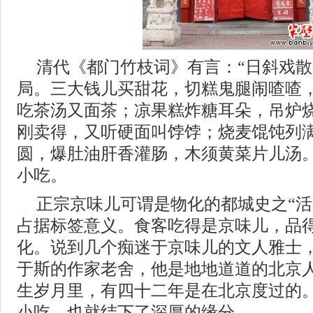
清代《都门竹枝词》有言：“日斜戏
局。三大钱儿买甜花，切糕鬼腿闹喳喳
吃茶汤又面茶；凉果糕炸糖耳朵，吊炉
刚卖得，又听硬面叫饽饽；烧麦馄饨列
圆，爆肚油肝香灌肠，木须黄菜片儿汤。
小吃。
正宗京味儿可谓是物化的都城史之“活
占据标签意义。食客吃得是京味儿，品
化。说到几个痴迷于京味儿的文人雅士
于斯的作家老舍，他是地地道道的北京
生岁月里，有四十二年是在北京度过的
小吃，也就结下了深厚的缘分。