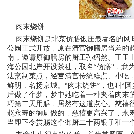
肉末烧饼
肉末烧饼是北京仿膳饭庄最著名的风味
公园正式开放，原在清宫御膳房当差的
南，邀请原御膳房的厨工孙绍然、王玉
海公园北岸开设茶社，取名“仿膳”，意
法烹制菜点，经营清宫传统糕点、小吃
鲜明，名扬京城。“肉末烧饼”，也叫“圆
后做了个梦，梦中她吃着一种夹着肉末
巧第二天用膳，居然有这道点心。慈禧
赵永寿的御厨做的，慈禧更高兴了，永
当即下令赏赐这个御厨二十两银子和一