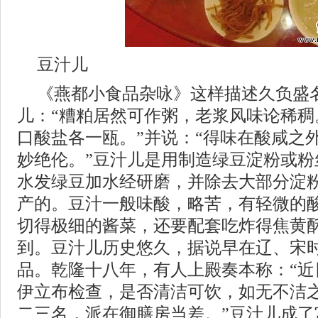
豆汁儿
《燕都小食品杂咏》这样描述久负盛
儿：“糟粕居然可作粥，老浆风味论稀稠
口酸盐各一瓯。”并说：“得味在酸咸之
妙绝伦。”豆汁儿是用制造绿豆淀粉或粉
水发绿豆加水经研磨，并除去大部分淀
产的。豆汁一般味酸，略苦，有轻微的
切得极细的酱菜，还要配套吃炸得焦黄
到。豆汁儿历史悠久，据说早在辽、宋
品。乾隆十八年，有人上殿奏本称：“近
伊立布检查，是否清洁可饮，如无不洁
二三名，派在御膳房当差。”豆汁儿成了