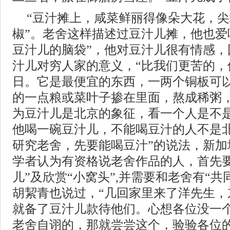
“豆汁摊上，咸菜鲜丽得像朵大花，
椒”。老舍这样描述过豆汁儿摊，他也爱
豆汁儿的脑袋”，他对豆汁儿很有情感，
汁儿对穷人家的意义，“比我们更苦的，
日。它是最便宜的东西，一两个铜板可
的一点粮或菜叶子掺在里面，熬成稀粥，
为豆汁儿是北京的象征，看一个人是不
他喝一碗豆汁儿，不能喝豆汁的人不是北
研究老舍，先要能喝豆汁”的说法，新加
学者认为有资格说老舍作品的人，首先要
儿”及欣赏“小窝头”,并需要和老舍有“
胡絜青也说过，“几回家里来了洋先生，
就备了豆汁儿款待他们。心想各位没一
老舍自诩的，那就尝尝这个，验验各位