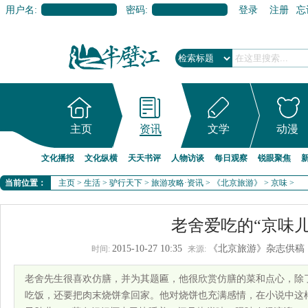
用户名:
密码:
登录
注册
忘
主页
资讯
文学
动漫
文化播报
文化纵横
天天书评
人物访谈
每日观察
锐眼聚焦
当前位置：
主页
>
生活
>
驴行天下
>
旅游攻略·资讯
>
《北京旅游》
>
京味
>
老舍爱吃的“京味儿
2015-10-27 10:35
《北京旅游》杂志供稿
时间:
来源:
老舍先生很喜欢仿膳，并为其题匾，他很欣赏仿膳的菜和点心，除
吃饭，还要把肉末烧饼拿回家。他对烧饼也充满感情，在小说中这