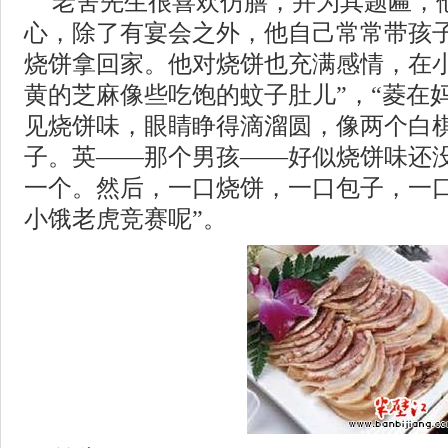
老舍先生很喜欢仿膳，并为其题匾，
心，除了有宴会之外，他自己常常带孩
烧饼拿回家。他对烧饼也充满感情，在小
黄的芝麻像些吃饱的蚊子肚儿”，“菱在
见烧饼味，眼睛睁得滴溜圆，像两个白
子。英——那个男孩——好似烧饼味还
一个。然后，一口烧饼，一口包子，一
小饿老虎竞赛呢”。