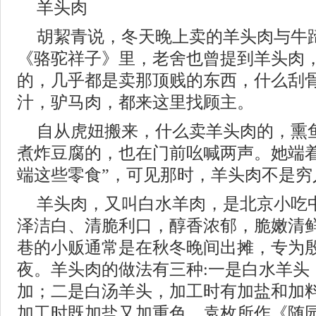
羊头肉
胡絜青说，冬天晚上卖的羊头肉与牛
《骆驼祥子》里，老舍也曾提到羊头肉，
的，几乎都是卖那顶贱的东西，什么刮
汁，驴马肉，都来这里找顾主。
自从虎妞搬来，什么卖羊头肉的，熏
煮炸豆腐的，也在门前吆喊两声。她端
端这些零食”，可见那时，羊头肉不是穷
羊头肉，又叫白水羊肉，是北京小吃
泽洁白、清脆利口，醇香浓郁，脆嫩清
巷的小贩通常是在秋冬晚间出摊，专为
夜。羊头肉的做法有三种:一是白水羊头
加；二是白汤羊头，加工时有加盐和加
加工时既加盐又加重色。袁枚所作《随