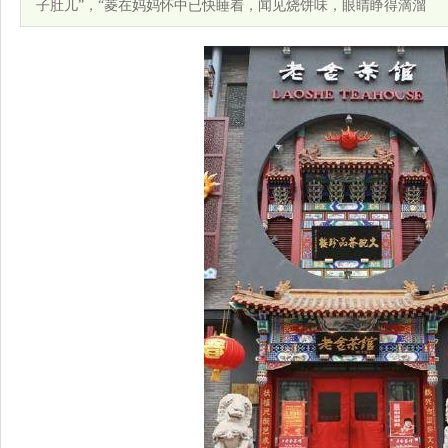
子肚儿”，“菱在妈妈怀中已快睡着，闻见烧饼味，眼睛睁得滴溜