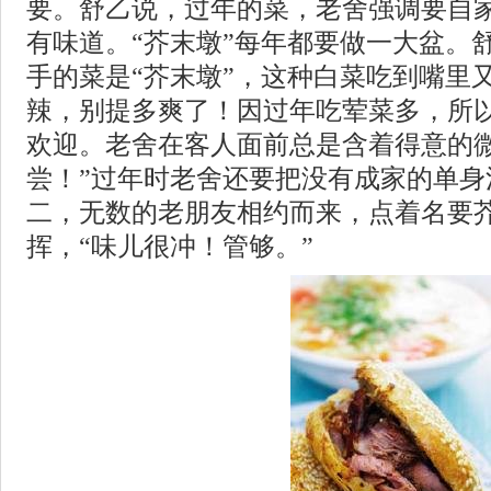
要。舒乙说，过年的菜，老舍强调要自
有味道。“芥末墩”每年都要做一大盆。
手的菜是“芥末墩”，这种白菜吃到嘴里
辣，别提多爽了！因过年吃荤菜多，所
欢迎。老舍在客人面前总是含着得意的微
尝！”过年时老舍还要把没有成家的单身
二，无数的老朋友相约而来，点着名要
挥，“味儿很冲！管够。”