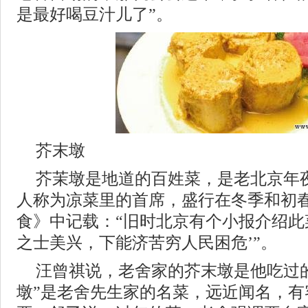
是最好喝豆汁儿了”。
芥末墩
芥茉墩是地道的百姓菜，是老北京年
人称为凉菜里的首席，盛行在冬季和初
食》中记载：“旧时北京有个小报介绍此
之士美兴，下能济苦穷人民困危’”。
汪曾祺说，老舍家的芥末墩是他吃过
墩”是老舍先生家的名菜，远近闻名，有