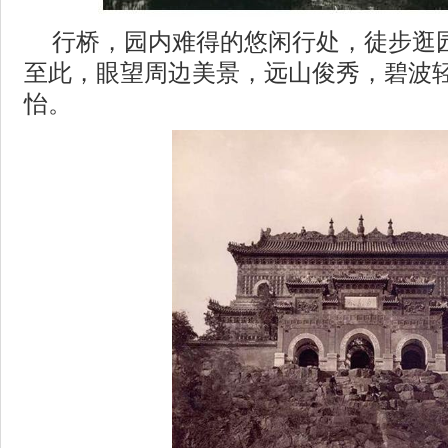
行桥，园内难得的悠闲行处，徒步逛
至此，眼望周边美景，远山俊秀，碧波
怡。