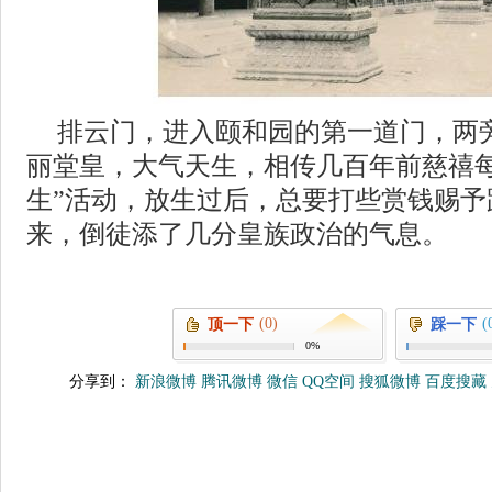
排云门，进入颐和园的第一道门，两
丽堂皇，大气天生，相传几百年前慈禧每
生”活动，放生过后，总要打些赏钱赐予
来，倒徒添了几分皇族政治的气息。
(0)
(
顶一下
踩一下
0%
分享到：
新浪微博
腾讯微博
微信
QQ空间
搜狐微博
百度搜藏