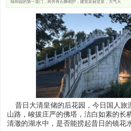
颐和园的第一道门，两旁有石狮相护，建筑富丽堂皇，大气天
昔日大清皇储的后花园，今日国人旅
山路，峻拔庄严的佛塔，洁白如素的长
清澈的湖水中，是否能捞起昔日的镜花