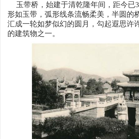
玉带桥，始建于清乾隆年间，距今已3
形如玉带，弧形线条流畅柔美，半圆的
汇成一轮如梦似幻的圆月，勾起遐思许
的建筑物之一。