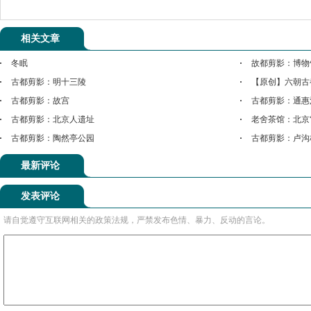
相关文章
冬眠
故都剪影：博物
古都剪影：明十三陵
【原创】六朝古
古都剪影：故宫
古都剪影：通惠
古都剪影：北京人遗址
老舍茶馆：北京
古都剪影：陶然亭公园
古都剪影：卢沟
最新评论
发表评论
请自觉遵守互联网相关的政策法规，严禁发布色情、暴力、反动的言论。