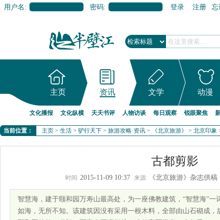
用户名:
密码:
登录
注册
忘
主页
资讯
文学
动漫
文化播报
文化纵横
天天书评
人物访谈
每日观察
锐眼聚焦
当前位置：
主页
>
生活
>
驴行天下
>
旅游攻略·资讯
>
《北京旅游》
>
北京印象
古都剪影
2015-11-09 10:37
《北京旅游》杂志供稿
时间:
来源:
智慧海，建于颐和园万寿山最高处，为一座佛教建筑，“智慧海”一
如海，无所不知。该建筑因没有采用一根木料，全部由山石砌成，故