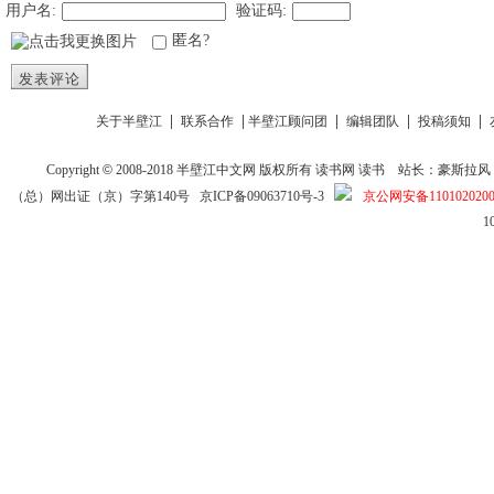
用户名:
验证码:
匿名?
发表评论
|
|
|
|
|
关于半壁江
联系合作
半壁江顾问团
编辑团队
投稿须知
Copyright
©
2008-2018
半壁江中文网
版权所有
读书网
读书
站长：豪斯拉风 投稿信箱
（总）网出证（京）字第140号
京ICP备09063710号-3
京公网安备1101020200