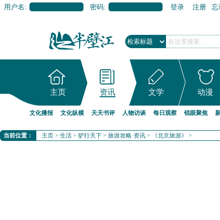
用户名:
密码:
登录
注册
忘
主页
资讯
文学
动漫
文化播报
文化纵横
天天书评
人物访谈
每日观察
锐眼聚焦
当前位置：
主页
>
生活
>
驴行天下
>
旅游攻略·资讯
>
《北京旅游》
>