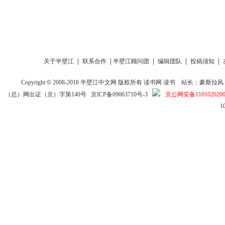
|
|
|
|
|
关于半壁江
联系合作
半壁江顾问团
编辑团队
投稿须知
Copyright
©
2008-2018
半壁江中文网
版权所有
读书网
读书
站长：豪斯拉风 投稿信箱
（总）网出证（京）字第140号
京ICP备09063710号-3
京公网安备1101020200